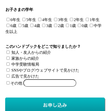
お子さまの学年
6年生
5年生
4年生
3年生
2年生
1年生
6歳
5歳
4歳
3歳
2歳
1歳
0歳
中学
生以上
このハンドブックをどこで知りましたか？
知人・友人からの紹介
家族からの紹介
中学受験情報局
SNSやブログ/ウェブサイトで見かけた
広告で見かけた
その他