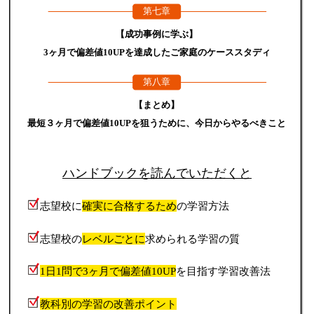
第七章
【成功事例に学ぶ】
3ヶ月で偏差値10UPを達成したご家庭のケーススタディ
第八章
【まとめ】
最短３ヶ月で偏差値10UPを狙うために、今日からやるべきこと
ハンドブックを読んでいただくと
志望校に
確実に合格するため
の学習方法
志望校の
レベルごとに
求められる学習の質
1日1問で3ヶ月で偏差値10UP
を目指す学習改善法
教科別の学習の改善ポイント