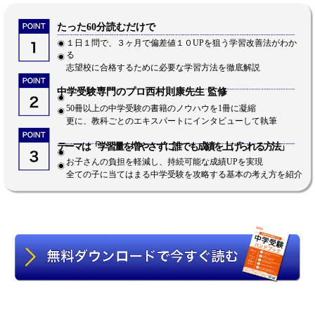
たった60分読むだけで
１日１問で、３ヶ月で偏差値１０UPを狙う学習改善法がわか
る
志望校に合格するために必要な学習方法を徹底解説
中学受験専門のプロ西村則康先生 監修
50冊以上の中学受験の書籍のノウハウを1冊に凝縮
更に、教科ごとのエキスパートにインタビューして執筆
テーマは「学習量を増やさずに誰でも成績を上げられる方法」
お子さんの負担を軽減し、持続可能な成績UPを実現
全ての子に当てはまる中学受験を攻略する基本の考え方を紹介