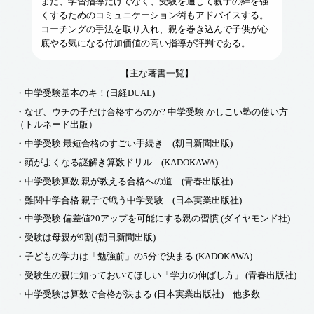
また、学習指導だけでなく、受験を通じて親子の絆を強
くするためのコミュニケーション術もアドバイスする。
コーチングの手法を取り入れ、親を巻き込んで子供が心
底やる気になる付加価値の高い指導が評判である。
【主な著書一覧】
・中学受験基本のキ！(日経DUAL)
・なぜ、ウチの子だけ合格するのか? 中学受験 かしこい塾の使い方
（トルネード出版）
・中学受験 最短合格のすごい手続き (朝日新聞出版)
・頭がよくなる謎解き算数ドリル (KADOKAWA)
・中学受験算数 親が教える合格への道 (青春出版社)
・難関中学合格 親子で戦う中学受験 (日本実業出版社)
・中学受験 偏差値20アップを可能にする親の習慣 (ダイヤモンド社)
・受験は母親が9割 (朝日新聞出版)
・子どもの学力は「勉強前」の5分で決まる (KADOKAWA)
・受験生の親に知っておいてほしい「学力の伸ばし方」 (青春出版社)
・中学受験は算数で合格が決まる (日本実業出版社) 他多数