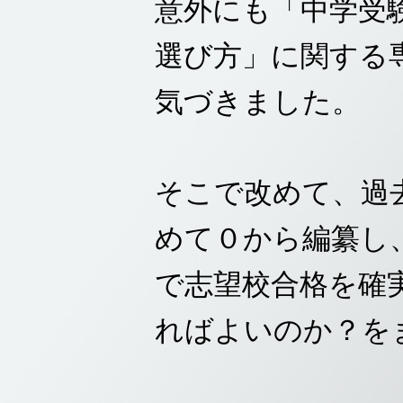
意外にも「中学受
選び方」に関する
気づきました。
そこで改めて、過
めて０から編纂し、
で志望校合格を確
ればよいのか？を