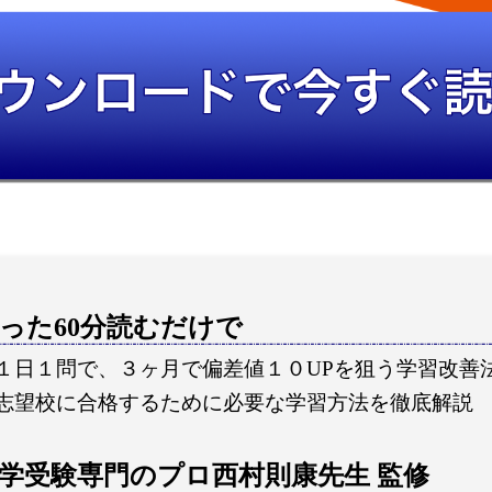
った60分読むだけで
１日１問で、３ヶ月で偏差値１０UPを狙う学習改善
志望校に合格するために必要な学習方法を徹底解説
学受験専門のプロ西村則康先生 監修