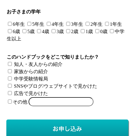
お子さまの学年
6年生
5年生
4年生
3年生
2年生
1年生
6歳
5歳
4歳
3歳
2歳
1歳
0歳
中学
生以上
このハンドブックをどこで知りましたか？
知人・友人からの紹介
家族からの紹介
中学受験情報局
SNSやブログ/ウェブサイトで見かけた
広告で見かけた
その他