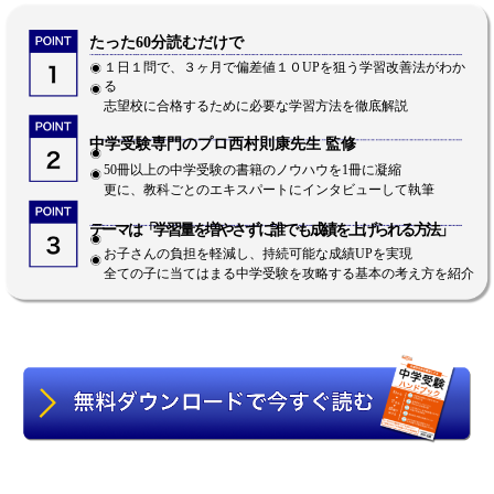
たった60分読むだけで
１日１問で、３ヶ月で偏差値１０UPを狙う学習改善法がわか
る
志望校に合格するために必要な学習方法を徹底解説
中学受験専門のプロ西村則康先生 監修
50冊以上の中学受験の書籍のノウハウを1冊に凝縮
更に、教科ごとのエキスパートにインタビューして執筆
テーマは「学習量を増やさずに誰でも成績を上げられる方法」
お子さんの負担を軽減し、持続可能な成績UPを実現
全ての子に当てはまる中学受験を攻略する基本の考え方を紹介