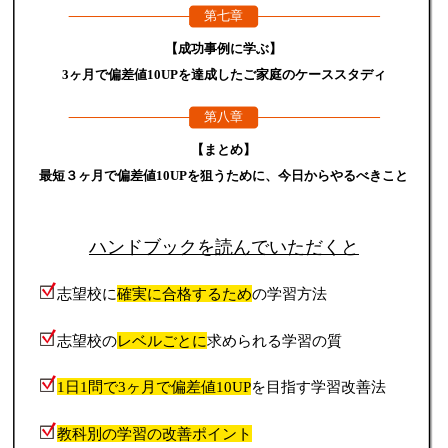
第七章
【成功事例に学ぶ】
3ヶ月で偏差値10UPを達成したご家庭のケーススタディ
第八章
【まとめ】
最短３ヶ月で偏差値10UPを狙うために、今日からやるべきこと
ハンドブックを読んでいただくと
志望校に
確実に合格するため
の学習方法
志望校の
レベルごとに
求められる学習の質
1日1問で3ヶ月で偏差値10UP
を目指す学習改善法
教科別の学習の改善ポイント