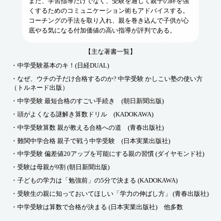
また、学習指導だけでなく、受験を通じて親子の絆を強
くするためのコミュニケーション術もアドバイスする。
コーチングの手法を取り入れ、親を巻き込んで子供が心
底やる気になる付加価値の高い指導が評判である。
【主な著書一覧】
・中学受験基本のキ！(日経DUAL)
・なぜ、ウチの子だけ合格するのか? 中学受験 かしこい塾の使い方
（トルネード出版）
・中学受験 最短合格のすごい手続き (朝日新聞出版)
・頭がよくなる謎解き算数ドリル (KADOKAWA)
・中学受験算数 親が教える合格への道 (青春出版社)
・難関中学合格 親子で戦う中学受験 (日本実業出版社)
・中学受験 偏差値20アップを可能にする親の習慣 (ダイヤモンド社)
・受験は母親が9割 (朝日新聞出版)
・子どもの学力は「勉強前」の5分で決まる (KADOKAWA)
・受験生の親に知っておいてほしい「学力の伸ばし方」 (青春出版社)
・中学受験は算数で合格が決まる (日本実業出版社) 他多数