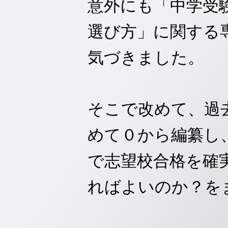
意外にも「中学受
選び方」に関する
気づきました。
そこで改めて、過
めて０から編纂し、
で志望校合格を確
ればよいのか？を