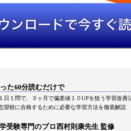
った60分読むだけで
１日１問で、３ヶ月で偏差値１０UPを狙う学習改善
志望校に合格するために必要な学習方法を徹底解説
学受験専門のプロ西村則康先生 監修