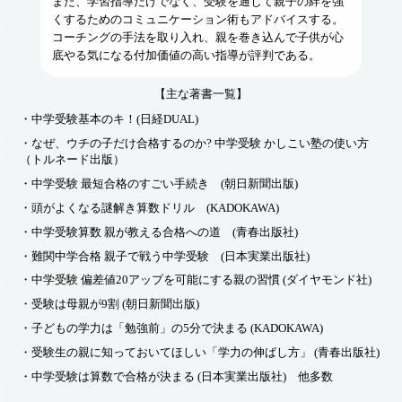
また、学習指導だけでなく、受験を通じて親子の絆を強
くするためのコミュニケーション術もアドバイスする。
コーチングの手法を取り入れ、親を巻き込んで子供が心
底やる気になる付加価値の高い指導が評判である。
【主な著書一覧】
・中学受験基本のキ！(日経DUAL)
・なぜ、ウチの子だけ合格するのか? 中学受験 かしこい塾の使い方
（トルネード出版）
・中学受験 最短合格のすごい手続き (朝日新聞出版)
・頭がよくなる謎解き算数ドリル (KADOKAWA)
・中学受験算数 親が教える合格への道 (青春出版社)
・難関中学合格 親子で戦う中学受験 (日本実業出版社)
・中学受験 偏差値20アップを可能にする親の習慣 (ダイヤモンド社)
・受験は母親が9割 (朝日新聞出版)
・子どもの学力は「勉強前」の5分で決まる (KADOKAWA)
・受験生の親に知っておいてほしい「学力の伸ばし方」 (青春出版社)
・中学受験は算数で合格が決まる (日本実業出版社) 他多数