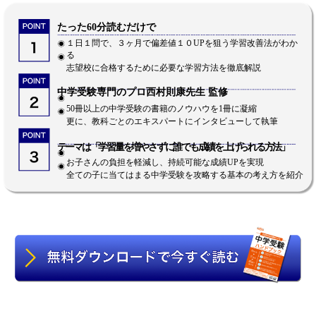
たった60分読むだけで
１日１問で、３ヶ月で偏差値１０UPを狙う学習改善法がわか
る
志望校に合格するために必要な学習方法を徹底解説
中学受験専門のプロ西村則康先生 監修
50冊以上の中学受験の書籍のノウハウを1冊に凝縮
更に、教科ごとのエキスパートにインタビューして執筆
テーマは「学習量を増やさずに誰でも成績を上げられる方法」
お子さんの負担を軽減し、持続可能な成績UPを実現
全ての子に当てはまる中学受験を攻略する基本の考え方を紹介