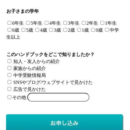
お子さまの学年
6年生
5年生
4年生
3年生
2年生
1年生
6歳
5歳
4歳
3歳
2歳
1歳
0歳
中学
生以上
このハンドブックをどこで知りましたか？
知人・友人からの紹介
家族からの紹介
中学受験情報局
SNSやブログ/ウェブサイトで見かけた
広告で見かけた
その他