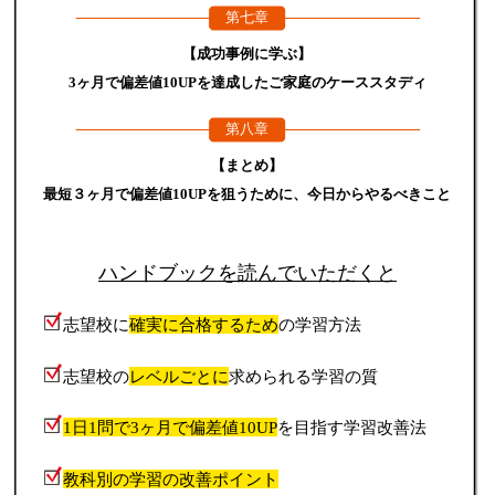
第七章
【成功事例に学ぶ】
3ヶ月で偏差値10UPを達成したご家庭のケーススタディ
第八章
【まとめ】
最短３ヶ月で偏差値10UPを狙うために、今日からやるべきこと
ハンドブックを読んでいただくと
志望校に
確実に合格するため
の学習方法
志望校の
レベルごとに
求められる学習の質
1日1問で3ヶ月で偏差値10UP
を目指す学習改善法
教科別の学習の改善ポイント