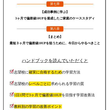
第七章
【成功事例に学ぶ】
3ヶ月で偏差値10UPを達成したご家庭のケーススタディ
第八章
【まとめ】
最短３ヶ月で偏差値10UPを狙うために、今日からやるべきこと
ハンドブックを読んでいただくと
志望校に
確実に合格するため
の学習方法
志望校の
レベルごとに
求められる学習の質
1日1問で3ヶ月で偏差値10UP
を目指す学習改善法
教科別の学習の改善ポイント