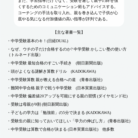
また、学習指導だけでなく、受験を通じて親子の絆を強
くするためのコミュニケーション術もアドバイスする。
コーチングの手法を取り入れ、親を巻き込んで子供が心
底やる気になる付加価値の高い指導が評判である。
【主な著書一覧】
・中学受験基本のキ！(日経DUAL)
・なぜ、ウチの子だけ合格するのか? 中学受験 かしこい塾の使い方
（トルネード出版）
・中学受験 最短合格のすごい手続き (朝日新聞出版)
・頭がよくなる謎解き算数ドリル (KADOKAWA)
・中学受験算数 親が教える合格への道 (青春出版社)
・難関中学合格 親子で戦う中学受験 (日本実業出版社)
・中学受験 偏差値20アップを可能にする親の習慣 (ダイヤモンド社)
・受験は母親が9割 (朝日新聞出版)
・子どもの学力は「勉強前」の5分で決まる (KADOKAWA)
・受験生の親に知っておいてほしい「学力の伸ばし方」 (青春出版社)
・中学受験は算数で合格が決まる (日本実業出版社) 他多数