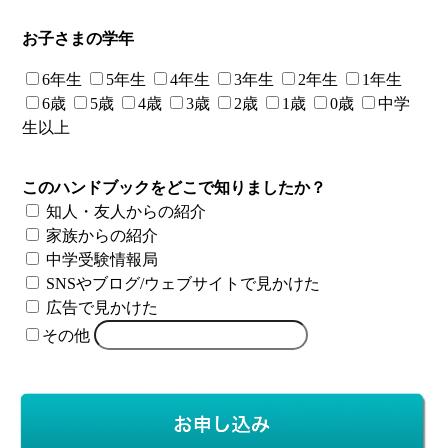
お子さまの学年
6年生
5年生
4年生
3年生
2年生
1年生
6歳
5歳
4歳
3歳
2歳
1歳
0歳
中学
生以上
このハンドブックをどこで知りましたか？
知人・友人からの紹介
家族からの紹介
中学受験情報局
SNSやブログ/ウェブサイトで見かけた
広告で見かけた
その他