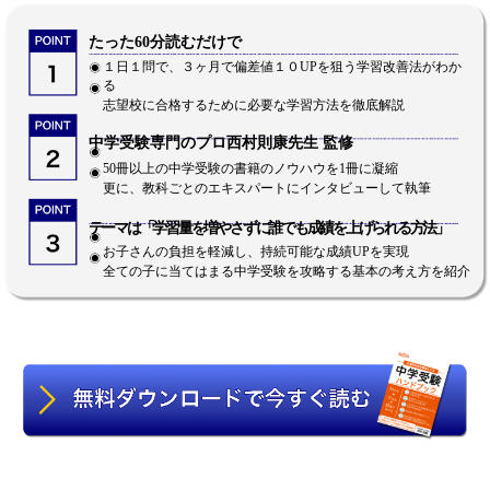
たった60分読むだけで
１日１問で、３ヶ月で偏差値１０UPを狙う学習改善法がわか
る
志望校に合格するために必要な学習方法を徹底解説
中学受験専門のプロ西村則康先生 監修
50冊以上の中学受験の書籍のノウハウを1冊に凝縮
更に、教科ごとのエキスパートにインタビューして執筆
テーマは「学習量を増やさずに誰でも成績を上げられる方法」
お子さんの負担を軽減し、持続可能な成績UPを実現
全ての子に当てはまる中学受験を攻略する基本の考え方を紹介