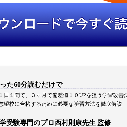
った60分読むだけで
１日１問で、３ヶ月で偏差値１０UPを狙う学習改善
志望校に合格するために必要な学習方法を徹底解説
学受験専門のプロ西村則康先生 監修