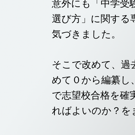
意外にも「中学受
選び方」に関する
気づきました。
そこで改めて、過
めて０から編纂し、
で志望校合格を確
ればよいのか？を