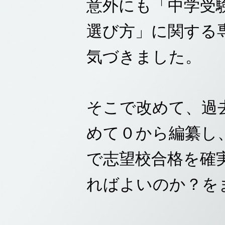
意外にも「中学受
選び方」に関する
気づきました。
そこで改めて、過
めて０から編纂し、
で志望校合格を確
ればよいのか？を