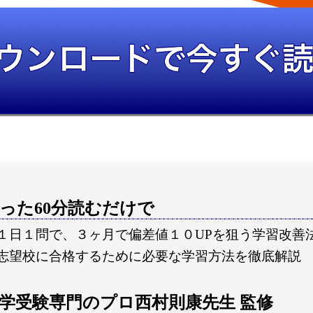
った60分読むだけで
１日１問で、３ヶ月で偏差値１０UPを狙う学習改善
志望校に合格するために必要な学習方法を徹底解説
学受験専門のプロ西村則康先生 監修