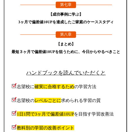
第七章
【成功事例に学ぶ】
3ヶ月で偏差値10UPを達成したご家庭のケーススタディ
第八章
【まとめ】
最短３ヶ月で偏差値10UPを狙うために、今日からやるべきこと
ハンドブックを読んでいただくと
志望校に
確実に合格するため
の学習方法
志望校の
レベルごとに
求められる学習の質
1日1問で3ヶ月で偏差値10UP
を目指す学習改善法
教科別の学習の改善ポイント