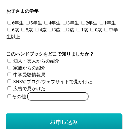
お子さまの学年
6年生
5年生
4年生
3年生
2年生
1年生
6歳
5歳
4歳
3歳
2歳
1歳
0歳
中学
生以上
このハンドブックをどこで知りましたか？
知人・友人からの紹介
家族からの紹介
中学受験情報局
SNSやブログ/ウェブサイトで見かけた
広告で見かけた
その他