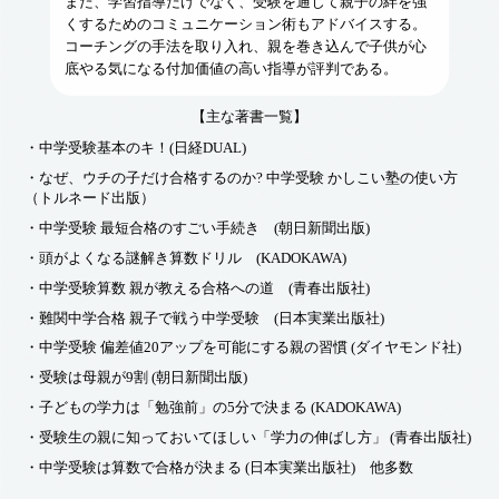
また、学習指導だけでなく、受験を通じて親子の絆を強
くするためのコミュニケーション術もアドバイスする。
コーチングの手法を取り入れ、親を巻き込んで子供が心
底やる気になる付加価値の高い指導が評判である。
【主な著書一覧】
・中学受験基本のキ！(日経DUAL)
・なぜ、ウチの子だけ合格するのか? 中学受験 かしこい塾の使い方
（トルネード出版）
・中学受験 最短合格のすごい手続き (朝日新聞出版)
・頭がよくなる謎解き算数ドリル (KADOKAWA)
・中学受験算数 親が教える合格への道 (青春出版社)
・難関中学合格 親子で戦う中学受験 (日本実業出版社)
・中学受験 偏差値20アップを可能にする親の習慣 (ダイヤモンド社)
・受験は母親が9割 (朝日新聞出版)
・子どもの学力は「勉強前」の5分で決まる (KADOKAWA)
・受験生の親に知っておいてほしい「学力の伸ばし方」 (青春出版社)
・中学受験は算数で合格が決まる (日本実業出版社) 他多数