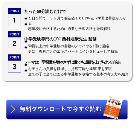
たった60分読むだけで
１日１問で、３ヶ月で偏差値１０UPを狙う学習改善法がわか
る
志望校に合格するために必要な学習方法を徹底解説
中学受験専門のプロ西村則康先生 監修
50冊以上の中学受験の書籍のノウハウを1冊に凝縮
更に、教科ごとのエキスパートにインタビューして執筆
テーマは「学習量を増やさずに誰でも成績を上げられる方法」
お子さんの負担を軽減し、持続可能な成績UPを実現
全ての子に当てはまる中学受験を攻略する基本の考え方を紹介